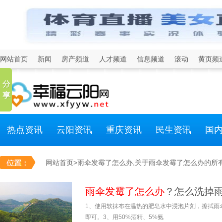
网站首页
新闻
房产频道
人才频道
信息频道
滚动
黄页频
热点资讯
云阳资讯
重庆资讯
民生资讯
国
网站首页
>雨伞发霉了怎么办,关于雨伞发霉了怎么办的所
雨伞发霉了怎么办
？怎么洗掉
1、使用软抹布在温热的肥皂水中浸泡片刻，擦拭雨
即可。3、用50%酒精、5%氨