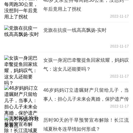
48岁父亲坚持每周跑30公里，没想到一
年后竟用上了拐杖
2022-11-17
党旗在抗疫一线高高飘扬-实时
2022-11-17
女孩一身泥巴牵鳖提鱼回家炫耀，妈妈叹
气：这女儿还能要吗？
2022-11-17
46岁妈妈订立遗嘱财产只留给儿子，当
事人：担心儿子未来会离婚，保护遗产传
2022-11-17
儿不传媳-环球聚看点
历时90天的干旱预警宣布解除！长江流
域夏秋冬连旱情如何形成？