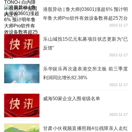
港股异动 | 鲁大师(03601)涨超6% 预计明
年鲁大师Pro软件有效设备数将超25万台
2022-11-17
该软件将有望成为集团新的业务增长点-
今日精选
乐山城投15亿元私募项目状态更新为“已
反馈”
2022-11-17
乐华娱乐再次递表港交所主板 前三季度
利润同比增长82.38%
2022-11-17
威海50家企业入围省级名单
2022-11-17
甘肃小伙视频直播照顾4位残障亲人走红