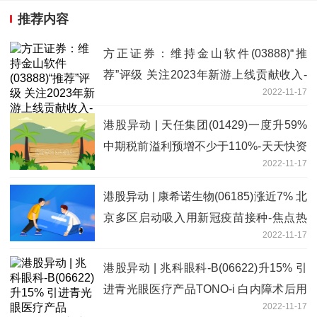
推荐内容
方正证券：维持金山软件(03888)“推
荐”评级 关注2023年新游上线贡献收入-
2022-11-17
世界新视野
港股异动 | 天任集团(01429)一度升59%
中期税前溢利预增不少于110%-天天快资
2022-11-17
讯
港股异动 | 康希诺生物(06185)涨近7% 北
京多区启动吸入用新冠疫苗接种-焦点热
2022-11-17
文
港股异动 | 兆科眼科-B(06622)升15% 引
进青光眼医疗产品TONO-i 白内障术后用
2022-11-17
药申报国内上市