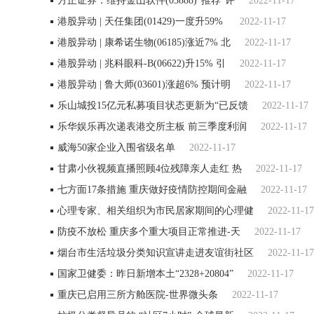
方正证券：维持金山软件(03888)“推荐”评
2022-11-17
港股异动 | 天任集团(01429)一度升59%
2022-11-17
港股异动 | 康希诺生物(06185)涨近7% 北
2022-11-17
港股异动 | 兆科眼科-B(06622)升15% 引
2022-11-17
港股异动 | 鲁大师(03601)涨超6% 预计明
2022-11-17
乐山城投15亿元私募项目状态更新为“已反馈
2022-11-17
乐华娱乐再次递表港交所主板 前三季度利润
2022-11-17
威海50家企业入围省级名单
2022-11-17
甘肃小伙视频直播照顾4位残障亲人走红 热
2022-11-17
七方面17条措施 重庆做好疫情防控期间金融
2022-11-17
心理专家、相关组织为市民居家期间的心理健
2022-11-17
防疫不放松 重庆多个重大项目正常推进-天
2022-11-17
烟台市生活垃圾分类知识宣讲走进友谊街社区
2022-11-17
国家卫健委：昨日新增本土“2328+20804”
2022-11-17
重庆已启用三所方舱医院-世界微头条
2022-11-17