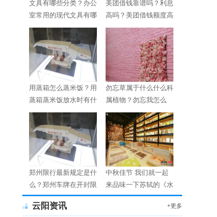
文具有哪些分类？办公
美团借钱靠谱吗？利息
室常用的现代文具有哪
高吗？美团借钱额度高
些？
不高？
用蒸箱怎么蒸米饭？用
勿忘草属于什么什么科
蒸箱蒸米饭放水时有什
属植物？勿忘我怎么
么技巧？
养？
郑州限行最新规定是什
中秋佳节 我们就一起
么？郑州车牌在开封限
来品味一下苏轼的《水
行吗？
调歌头》
云阳资讯
+更多