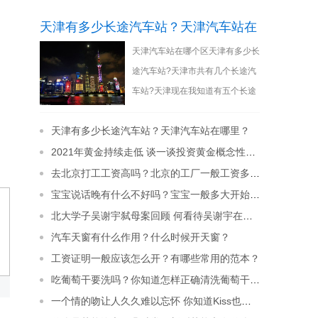
天津有多少长途汽车站？天津汽车站在
天津汽车站在哪个区天津有多少长
哪里？
途汽车站?天津市共有几个长途汽
车站?天津现在我知道有五个长途
客运站，包括老天津站后广场的客
天津有多少长途汽车站？天津汽车站在哪里？
运站。虽然天
[详细]
2021年黄金持续走低 谈一谈投资黄金概念性的问题
去北京打工工资高吗？北京的工厂一般工资多少钱？
宝宝说话晚有什么不好吗？宝宝一般多大开始说话？
北大学子吴谢宇弑母案回顾 何看待吴谢宇在法庭上的表现？
汽车天窗有什么作用？什么时候开天窗？
工资证明一般应该怎么开？有哪些常用的范本？
吃葡萄干要洗吗？你知道怎样正确清洗葡萄干吗？
一个情的吻让人久久难以忘怀 你知道Kiss也有很多种说法吗？