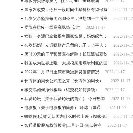
垃圾分类督导员的 “社区7小时”-全球最新
2022-11-17
国家发改委：今后一段时间生猪价格有望保持
2022-11-17
48岁父亲坚持每周跑30公里，没想到一年后竟
2022-11-17
党旗在抗疫一线高高飘扬-实时
2022-11-17
女孩一身泥巴牵鳖提鱼回家炫耀，妈妈叹气：
2022-11-17
46岁妈妈订立遗嘱财产只留给儿子，当事人：
2022-11-17
历时90天的干旱预警宣布解除！长江流域夏秋
2022-11-17
我国成为世界上唯一大规模采用煤炭制氢的国
2022-11-17
2022年11月17日重庆市新冠肺炎疫情情况
2022-11-17
长方体的周长公式怎么算（长方体的周长）-
2022-11-17
碳交易如何挣钱骗局（碳交易如何挣钱）
2022-11-17
我爱论坛（关于我爱论坛的简介）-今日热闻
2022-11-17
电影狼（关于电影狼的简介）-环球百事通
2022-11-17
蜘蛛侠3英雄无归国内什么时候上映（蜘蛛侠3
2022-11-17
智通港股股东权益披露|11月17日-焦点关注
2022-11-17