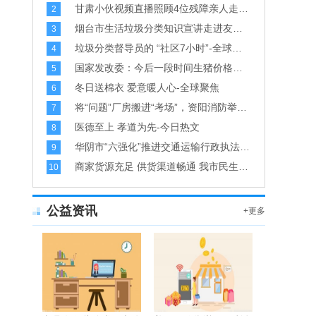
甘肃小伙视频直播照顾4位残障亲人走红 热心网友们的支持让他看到希望-环球新资讯
2
烟台市生活垃圾分类知识宣讲走进友谊街社区和福山区西关小学-当前聚焦
3
垃圾分类督导员的 “社区7小时”-全球最新
4
国家发改委：今后一段时间生猪价格有望保持相对平稳态势
5
冬日送棉衣 爱意暖人心-全球聚焦
6
将“问题”厂房搬进“考场”，资阳消防举办工业企业消防技能比武竞赛
7
医德至上 孝道为先-今日热文
8
华阴市“六强化”推进交通运输行政执法规范化
9
商家货源充足 供货渠道畅通 我市民生和防疫物资市场价格稳定
10
公益资讯
+更多