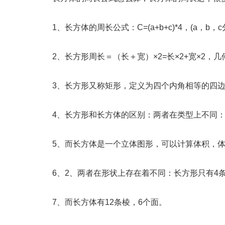
1、长方体的周长公式：C=(a+b+c)*4，(a，
2、长方形周长＝（长＋宽）×2=长×2+宽×2，几何表
3、长方形又称矩形，定义为四个内角相等的四
4、长方形和长方体的区别：两者在类型上不同：
5、而长方体是一个立体图形，可以计算体积，体
6、2、两者在形状上存在着不同：长方形只有4
7、而长方体有12条棱，6个面。