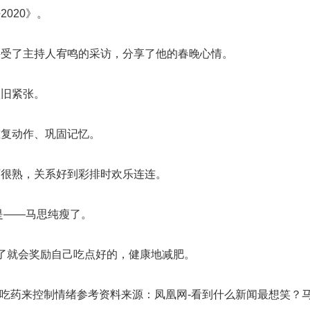
020》。
接受了主持人宥鸣的采访，分享了他的春晚心情。
依旧紧张。
重复动作、巩固记忆。
下很熟，关系好到彩排时欢乐连连。
是——马思纯瘦了。
青了就会奖励自己吃点好的，健康地减肥。
靠吃药来控制情绪参考资料来源：凤凰网-看到什么新闻最想笑？