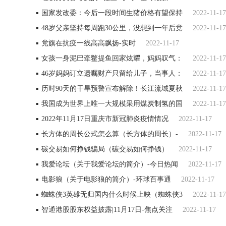
国家发改委：今后一段时间生猪价格有望保持
2022-11-17
48岁父亲坚持每周跑30公里，没想到一年后竟
2022-11-17
党旗在抗疫一线高高飘扬-实时
2022-11-17
女孩一身泥巴牵鳖提鱼回家炫耀，妈妈叹气：
2022-11-17
46岁妈妈订立遗嘱财产只留给儿子，当事人：
2022-11-17
历时90天的干旱预警宣布解除！长江流域夏秋
2022-11-17
我国成为世界上唯一大规模采用煤炭制氢的国
2022-11-17
2022年11月17日重庆市新冠肺炎疫情情况
2022-11-17
长方体的周长公式怎么算（长方体的周长）-
2022-11-17
碳交易如何挣钱骗局（碳交易如何挣钱）
2022-11-17
我爱论坛（关于我爱论坛的简介）-今日热闻
2022-11-17
电影狼（关于电影狼的简介）-环球百事通
2022-11-17
蜘蛛侠3英雄无归国内什么时候上映（蜘蛛侠3
2022-11-17
智通港股股东权益披露|11月17日-焦点关注
2022-11-17