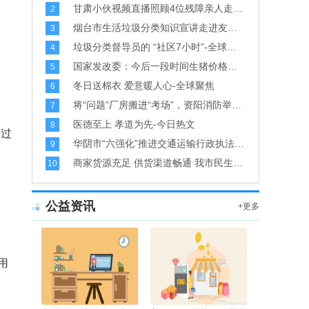
甘肃小伙视频直播照顾4位残障亲人走红 热心网友们的支持让他看到希望-环球新资讯
2
烟台市生活垃圾分类知识宣讲走进友谊街社区和福山区西关小学-当前聚焦
3
垃圾分类督导员的 “社区7小时”-全球最新
4
国家发改委：今后一段时间生猪价格有望保持相对平稳态势
5
冬日送棉衣 爱意暖人心-全球聚焦
6
将“问题”厂房搬进“考场”，资阳消防举办工业企业消防技能比武竞赛
7
医德至上 孝道为先-今日热文
8
不过
华阴市“六强化”推进交通运输行政执法规范化
9
商家货源充足 供货渠道畅通 我市民生和防疫物资市场价格稳定
10
公益资讯
+更多
用