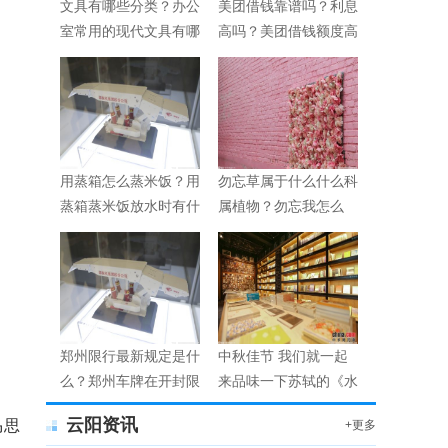
文具有哪些分类？办公
美团借钱靠谱吗？利息
室常用的现代文具有哪
高吗？美团借钱额度高
些？
不高？
用蒸箱怎么蒸米饭？用
勿忘草属于什么什么科
蒸箱蒸米饭放水时有什
属植物？勿忘我怎么
么技巧？
养？
郑州限行最新规定是什
中秋佳节 我们就一起
么？郑州车牌在开封限
来品味一下苏轼的《水
行吗？
调歌头》
云阳资讯
马思
+更多