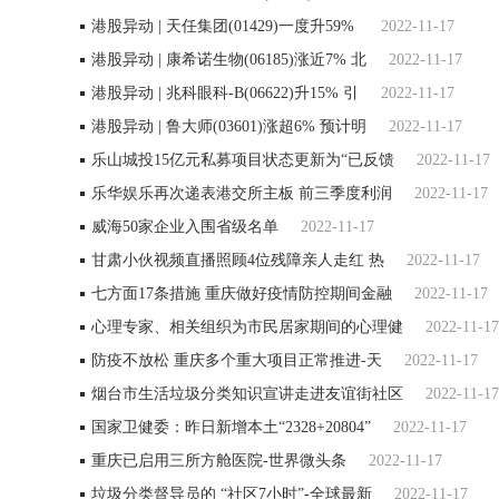
港股异动 | 天任集团(01429)一度升59%
2022-11-17
港股异动 | 康希诺生物(06185)涨近7% 北
2022-11-17
港股异动 | 兆科眼科-B(06622)升15% 引
2022-11-17
港股异动 | 鲁大师(03601)涨超6% 预计明
2022-11-17
乐山城投15亿元私募项目状态更新为“已反馈
2022-11-17
乐华娱乐再次递表港交所主板 前三季度利润
2022-11-17
威海50家企业入围省级名单
2022-11-17
甘肃小伙视频直播照顾4位残障亲人走红 热
2022-11-17
七方面17条措施 重庆做好疫情防控期间金融
2022-11-17
心理专家、相关组织为市民居家期间的心理健
2022-11-17
防疫不放松 重庆多个重大项目正常推进-天
2022-11-17
烟台市生活垃圾分类知识宣讲走进友谊街社区
2022-11-17
国家卫健委：昨日新增本土“2328+20804”
2022-11-17
重庆已启用三所方舱医院-世界微头条
2022-11-17
垃圾分类督导员的 “社区7小时”-全球最新
2022-11-17