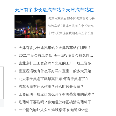
天津有多少长途汽车站？天津汽车站在
天津汽车站在哪个区天津有多少长
哪里？
途汽车站?天津市共有几个长途汽
车站?天津现在我知道有五个长途
客运站，包括老天津站后广场的客
天津有多少长途汽车站？天津汽车站在哪里？
运站。虽然天
[详细]
2021年黄金持续走低 谈一谈投资黄金概念性的问题
去北京打工工资高吗？北京的工厂一般工资多少钱？
宝宝说话晚有什么不好吗？宝宝一般多大开始说话？
北大学子吴谢宇弑母案回顾 何看待吴谢宇在法庭上的表现？
汽车天窗有什么作用？什么时候开天窗？
工资证明一般应该怎么开？有哪些常用的范本？
吃葡萄干要洗吗？你知道怎样正确清洗葡萄干吗？
一个情的吻让人久久难以忘怀 你知道Kiss也有很多种说法吗？