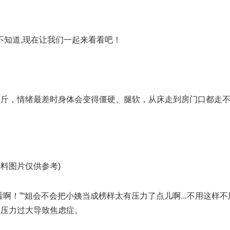
不知道,现在让我们一起来看看吧！
八斤，情绪最差时身体会变得僵硬、腿软，从床走到房门口都走
资料图片仅供参考)
啊！”“姐会不会把小姨当成榜样太有压力了点儿啊...不用这样不
因压力过大导致焦虑症。