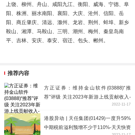
上饶、柳州、舟山、咸阳九江、衡阳、威海、宁德、阜
阳、株洲、丽水南阳、襄阳、大庆、沧州、信阳、岳
阳、商丘肇庆、清远、滁州、龙岩、荆州、蚌埠、新乡
鞍山、湘潭、马鞍山、三明、潮州、梅州、秦皇岛南
平、吉林、安庆、泰安、宿迁、包头、郴州。
推荐内容
方正证券：维持金山软件(03888)“推
荐”评级 关注2023年新游上线贡献收入-
2022-11-17
世界新视野
港股异动 | 天任集团(01429)一度升59%
中期税前溢利预增不少于110%-天天快资
2022-11-17