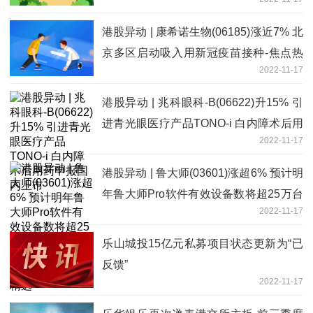
讯
港股异动 | 康希诺生物(06185)涨近7% 北
京多区启动吸入用新冠疫苗接种-焦点热
2022-11-17
文
港股异动 | 兆科眼科-B(06622)升15% 引
进青光眼医疗产品TONO-i 白内障术后用
2022-11-17
药申报国内上市
港股异动 | 鲁大师(03601)涨超6% 预计明
年鲁大师Pro软件有效设备数将超25万台
2022-11-17
该软件将有望成为集团新的业务增长点-
今日精选
乐山城投15亿元私募项目状态更新为“已
反馈”
2022-11-17