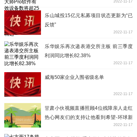
2022-11-17
该软件将有望成为集团新的业务增长点-
今日精选
乐山城投15亿元私募项目状态更新为“已
反馈”
2022-11-17
乐华娱乐再次递表港交所主板 前三季度
利润同比增长82.38%
2022-11-17
威海50家企业入围省级名单
2022-11-17
甘肃小伙视频直播照顾4位残障亲人走红
热心网友们的支持让他看到希望-环球新
2022-11-17
资讯