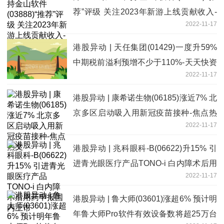
荐”评级 关注2023年新游上线贡献收入-
2022-11-17
世界新视野
港股异动 | 天任集团(01429)一度升59%
中期税前溢利预增不少于110%-天天快资
2022-11-17
讯
港股异动 | 康希诺生物(06185)涨近7% 北
京多区启动吸入用新冠疫苗接种-焦点热
2022-11-17
文
港股异动 | 兆科眼科-B(06622)升15% 引
进青光眼医疗产品TONO-i 白内障术后用
2022-11-17
药申报国内上市
港股异动 | 鲁大师(03601)涨超6% 预计明
年鲁大师Pro软件有效设备数将超25万台