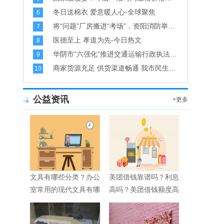
冬日送棉衣 爱意暖人心-全球聚焦
6
将“问题”厂房搬进“考场”，资阳消防举办工业企业消防技能比武竞赛
7
医德至上 孝道为先-今日热文
8
华阴市“六强化”推进交通运输行政执法规范化
9
商家货源充足 供货渠道畅通 我市民生和防疫物资市场价格稳定
10
公益资讯
+更多
文具有哪些分类？办公
美团借钱靠谱吗？利息
室常用的现代文具有哪
高吗？美团借钱额度高
些？
不高？