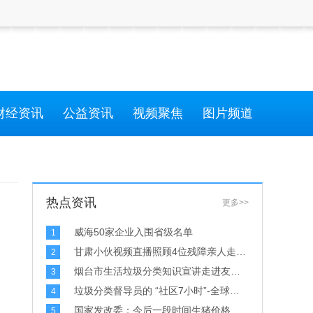
财经资讯
公益资讯
视频聚焦
图片频道
热点资讯
更多>>
威海50家企业入围省级名单
1
甘肃小伙视频直播照顾4位残障亲人走红 热心网友们的支持让他看到希望-环球新资讯
2
烟台市生活垃圾分类知识宣讲走进友谊街社区和福山区西关小学-当前聚焦
3
垃圾分类督导员的 “社区7小时”-全球最新
4
国家发改委：今后一段时间生猪价格有望保持相对平稳态势
5