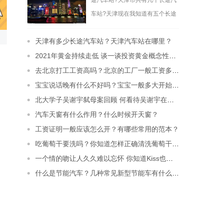
途汽车站?天津市共有几个长途汽
车站?天津现在我知道有五个长途
客运站，包括老天津站后广场的客
天津有多少长途汽车站？天津汽车站在哪里？
运站。虽然天
[详细]
2021年黄金持续走低 谈一谈投资黄金概念性的问题
去北京打工工资高吗？北京的工厂一般工资多少钱？
宝宝说话晚有什么不好吗？宝宝一般多大开始说话？
北大学子吴谢宇弑母案回顾 何看待吴谢宇在法庭上的表现？
汽车天窗有什么作用？什么时候开天窗？
工资证明一般应该怎么开？有哪些常用的范本？
吃葡萄干要洗吗？你知道怎样正确清洗葡萄干吗？
一个情的吻让人久久难以忘怀 你知道Kiss也有很多种说法吗？
什么是节能汽车？几种常见新型节能车有什么特点？