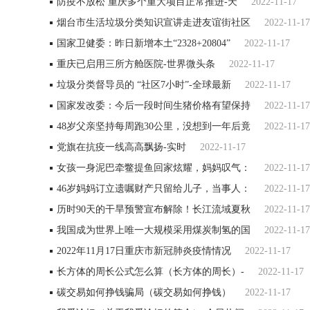
防疫不放松 重庆多个重大项目正常推进-天
2022-11-17
烟台市生活垃圾分类知识宣讲走进友谊街社区
2022-11-17
国家卫健委：昨日新增本土“2328+20804”
2022-11-17
重庆已启用三所方舱医院-世界微头条
2022-11-17
垃圾分类督导员的 “社区7小时”-全球最新
2022-11-17
国家发改委：今后一段时间生猪价格有望保持
2022-11-17
48岁父亲坚持每周跑30公里，没想到一年后竟
2022-11-17
党旗在抗疫一线高高飘扬-实时
2022-11-17
女孩一身泥巴牵鳖提鱼回家炫耀，妈妈叹气：
2022-11-17
46岁妈妈订立遗嘱财产只留给儿子，当事人：
2022-11-17
历时90天的干旱预警宣布解除！长江流域夏秋
2022-11-17
我国成为世界上唯一大规模采用煤炭制氢的国
2022-11-17
2022年11月17日重庆市新冠肺炎疫情情况
2022-11-17
长方体的周长公式怎么算（长方体的周长）-
2022-11-17
碳交易如何挣钱骗局（碳交易如何挣钱）
2022-11-17