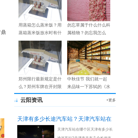
用蒸箱怎么蒸米饭？用
勿忘草属于什么什么科
方鼎
蒸箱蒸米饭放水时有什
属植物？勿忘我怎么
么技巧？
养？
郑州限行最新规定是什
中秋佳节 我们就一起
么？郑州车牌在开封限
来品味一下苏轼的《水
行吗？
调歌头》
云阳资讯
+更多
天津有多少长途汽车站？天津汽车站在
天津汽车站在哪个区天津有多少长
哪里？