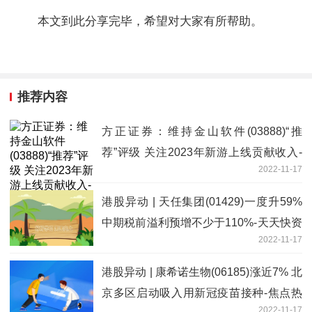
本文到此分享完毕，希望对大家有所帮助。
推荐内容
方正证券：维持金山软件(03888)“推
荐”评级 关注2023年新游上线贡献收入-
2022-11-17
世界新视野
港股异动 | 天任集团(01429)一度升59%
中期税前溢利预增不少于110%-天天快资
2022-11-17
讯
港股异动 | 康希诺生物(06185)涨近7% 北
京多区启动吸入用新冠疫苗接种-焦点热
2022-11-17