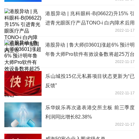
文
港股异动 | 兆科眼科-B(06622)升15% 引
进青光眼医疗产品TONO-i 白内障术后用
2022-11-17
药申报国内上市
港股异动 | 鲁大师(03601)涨超6% 预计明
年鲁大师Pro软件有效设备数将超25万台
2022-11-17
该软件将有望成为集团新的业务增长点-
今日精选
乐山城投15亿元私募项目状态更新为“已
反馈”
2022-11-17
乐华娱乐再次递表港交所主板 前三季度
利润同比增长82.38%
2022-11-17
威海50家企业入围省级名单