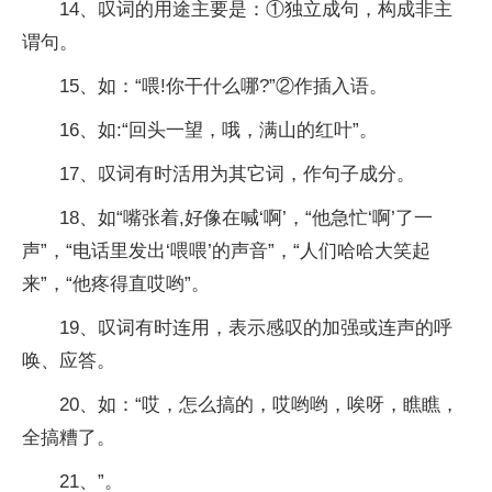
14、叹词的用途主要是：①独立成句，构成非主
谓句。
15、如：“喂!你干什么哪?”②作插入语。
16、如:“回头一望，哦，满山的红叶”。
17、叹词有时活用为其它词，作句子成分。
18、如“嘴张着,好像在喊‘啊’，“他急忙‘啊’了一
声”，“电话里发出‘喂喂’的声音”，“人们哈哈大笑起
来”，“他疼得直哎哟”。
19、叹词有时连用，表示感叹的加强或连声的呼
唤、应答。
20、如：“哎，怎么搞的，哎哟哟，唉呀，瞧瞧，
全搞糟了。
21、”。