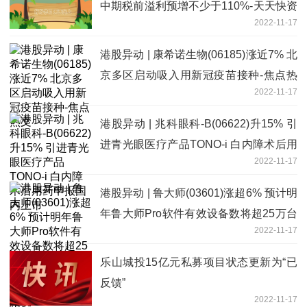
中期税前溢利预增不少于110%-天天快资
2022-11-17
讯
港股异动 | 康希诺生物(06185)涨近7% 北
京多区启动吸入用新冠疫苗接种-焦点热
2022-11-17
文
港股异动 | 兆科眼科-B(06622)升15% 引
进青光眼医疗产品TONO-i 白内障术后用
2022-11-17
药申报国内上市
港股异动 | 鲁大师(03601)涨超6% 预计明
年鲁大师Pro软件有效设备数将超25万台
2022-11-17
该软件将有望成为集团新的业务增长点-
今日精选
乐山城投15亿元私募项目状态更新为“已
反馈”
2022-11-17