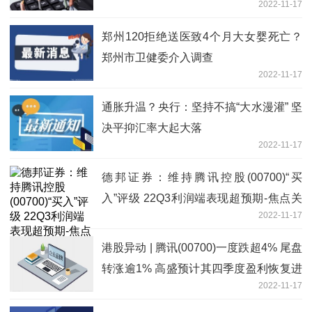
2022-11-17
郑州120拒绝送医致4个月大女婴死亡？
郑州市卫健委介入调查
2022-11-17
通胀升温？央行：坚持不搞“大水漫灌” 坚
决平抑汇率大起大落
2022-11-17
德邦证券：维持腾讯控股(00700)“买
入”评级 22Q3利润端表现超预期-焦点关
2022-11-17
注
港股异动 | 腾讯(00700)一度跌超4% 尾盘
转涨逾1% 高盛预计其四季度盈利恢复进
2022-11-17
一步加快