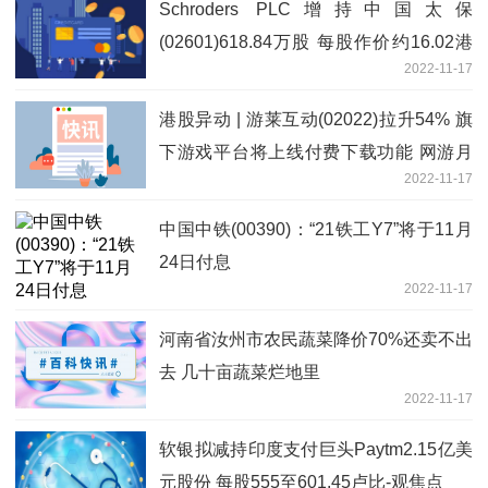
Schroders PLC增持中国太保
(02601)618.84万股 每股作价约16.02港
2022-11-17
元-世界今日报
港股异动 | 游莱互动(02022)拉升54% 旗
下游戏平台将上线付费下载功能 网游月
2022-11-17
活用户超40万
中国中铁(00390)：“21铁工Y7”将于11月
24日付息
2022-11-17
河南省汝州市农民蔬菜降价70%还卖不出
去 几十亩蔬菜烂地里
2022-11-17
软银拟减持印度支付巨头Paytm2.15亿美
元股份 每股555至601.45卢比-观焦点