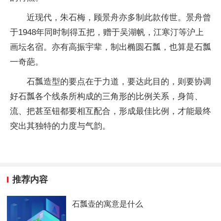
近现代，朱石梅，顾景舟亦多制此款传世。景舟曾
于1948年同时制得五把，赠于吴湖帆，江寒汀等沪上
画坛名宿。亦有高振宇辈，制出椭圆石瓢，也算是石瓢
一奇葩。
石瓢造型的要点在于力道，要达此目的，则要协调
好石瓢各个线条所构成的三角形的比例关系，身筒、
流、把甚至钮都要相互配合，形成最佳比例，才能最终
突出其独特的力度与气韵。
推荐内容
石瓢壶的寓意是什么