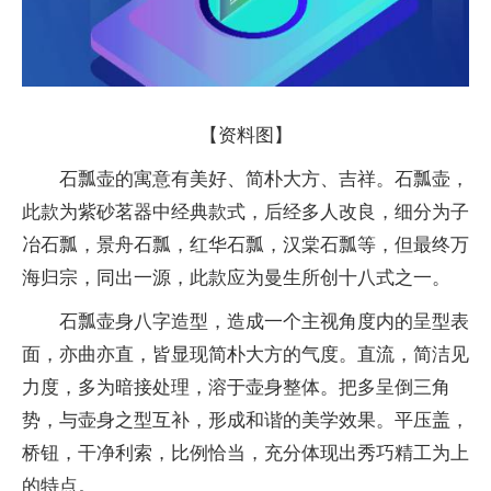
【资料图】
石瓢壶的寓意有美好、简朴大方、吉祥。石瓢壶，
此款为紫砂茗器中经典款式，后经多人改良，细分为子
冶石瓢，景舟石瓢，红华石瓢，汉棠石瓢等，但最终万
海归宗，同出一源，此款应为曼生所创十八式之一。
石瓢壶身八字造型，造成一个主视角度内的呈型表
面，亦曲亦直，皆显现简朴大方的气度。直流，简洁见
力度，多为暗接处理，溶于壶身整体。把多呈倒三角
势，与壶身之型互补，形成和谐的美学效果。平压盖，
桥钮，干净利索，比例恰当，充分体现出秀巧精工为上
的特点。