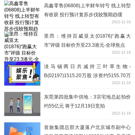
高鑫零售(06808)上半财年转亏 线上转型
有收获 投行预计复苏步伐较预期趋缓
2022-11-16
里昂：维持百威亚太(01876)“跑赢大
市”评级 目标价升至23.3港元-全球焦点
2022-11-16
淡马锡两日共减持三叶草生物-
B(02197)1515.20万股 涉资约5155.70万
2022-11-16
港元-当前焦点
东莞第四批集中供地：3宗宅地总起拍价
约55亿元 将于12月19日竞拍
2022-11-16
首旅集团总部大厦落户北京城市副中心