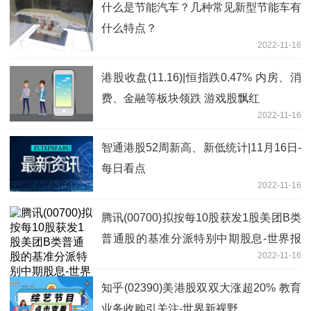
什么是节能汽车？几种常见新型节能车有
什么特点？
2022-11-16
港股收盘(11.16)|恒指跌0.47% 内房、消
费、金融等板块领跌 游戏股飘红
2022-11-16
智通港股52周新高、新低统计|11月16日-
每日看点
2022-11-16
腾讯(00700)拟按每10股获发1股美团B类
普通股的基准分派特别中期股息-世界报
2022-11-16
道
知乎(02390)美港股双双大涨超20% 教育
业务收购引关注-世界新视野