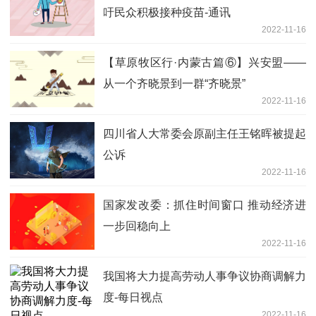
吁民众积极接种疫苗-通讯
2022-11-16
【草原牧区行·内蒙古篇⑥】兴安盟——
从一个齐晓景到一群“齐晓景”
2022-11-16
四川省人大常委会原副主任王铭晖被提起
公诉
2022-11-16
国家发改委：抓住时间窗口 推动经济进
一步回稳向上
2022-11-16
我国将大力提高劳动人事争议协商调解力
度-每日视点
2022-11-16