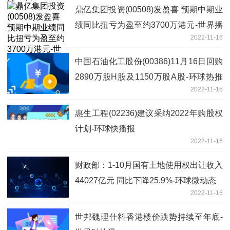
鼎亿集团投资(00508)发盈喜 预期中期业
绩同比扭亏为盈至约3700万港元-世界播
2022-11-16
报
中国石油化工股份(00386)11月16日回购
2890万股H股及1150万股A股-环球热推
2022-11-16
荐
惠生工程(02236)建议采纳2022年购股权
计划-环球快播报
2022-11-16
财政部：1-10月国有土地使用权出让收入
44027亿元 同比下降25.9%-环球微动态
2022-11-16
世邦魏理仕料香港楼价跌势持续至年底-