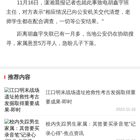
11月16日，潇湘晨报记者也就此事致电胡鑫宇班
主任，对方表示"相应情况已向公安机关交代清楚，老
师学生都在配合调查，一切等公安结果。"
距离胡鑫宇失联已有一月多，当地公安仍在协助搜
寻，家属悬赏5万寻人，急盼儿子下落。
推荐内容
江口明末战场遗址抢救性考古发掘取得重
要成果-即时
2022-11-16
校内失踪男生家属：其曾要买录音笔“记
录心得”-焦点资讯