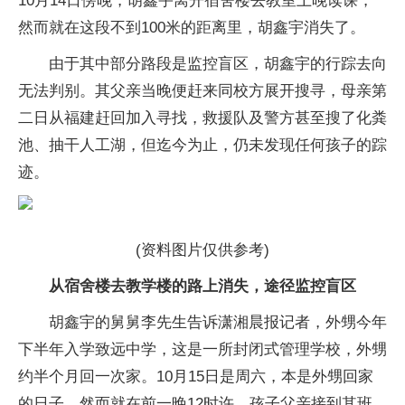
10月14日傍晚，胡鑫宇离开宿舍楼去教室上晚读课，
然而就在这段不到100米的距离里，胡鑫宇消失了。
由于其中部分路段是监控盲区，胡鑫宇的行踪去向
无法判别。其父亲当晚便赶来同校方展开搜寻，母亲第
二日从福建赶回加入寻找，救援队及警方甚至搜了化粪
池、抽干人工湖，但迄今为止，仍未发现任何孩子的踪
迹。
(资料图片仅供参考)
从宿舍楼去教学楼的路上消失，途径监控盲区
胡鑫宇的舅舅李先生告诉潇湘晨报记者，外甥今年
下半年入学致远中学，这是一所封闭式管理学校，外甥
约半个月回一次家。10月15日是周六，本是外甥回家
的日子。然而就在前一晚12时许，孩子父亲接到其班