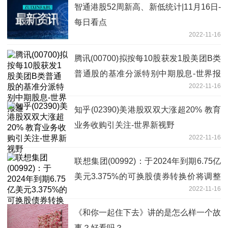
智通港股52周新高、新低统计|11月16日-
每日看点
2022-11-16
腾讯(00700)拟按每10股获发1股美团B类
普通股的基准分派特别中期股息-世界报
2022-11-16
道
知乎(02390)美港股双双大涨超20% 教育
业务收购引关注-世界新视野
2022-11-16
联想集团(00992)：于2024年到期6.75亿
美元3.375%的可换股债券转换价将调整
2022-11-16
至每股6.51港元
《和你一起住下去》讲的是怎么样一个故
事？好看吗？