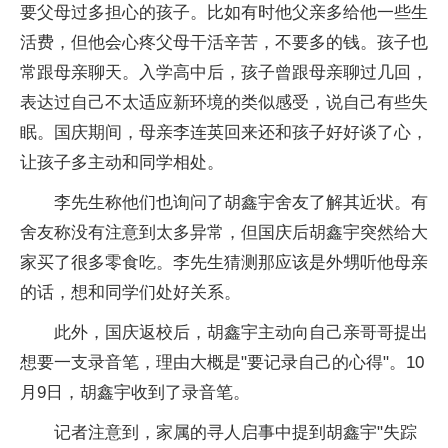
要父母过多担心的孩子。比如有时他父亲多给他一些生
活费，但他会心疼父母干活辛苦，不要多的钱。孩子也
常跟母亲聊天。入学高中后，孩子曾跟母亲聊过几回，
表达过自己不太适应新环境的类似感受，说自己有些失
眠。国庆期间，母亲李连英回来还和孩子好好谈了心，
让孩子多主动和同学相处。
李先生称他们也询问了胡鑫宇舍友了解其近状。有
舍友称没有注意到太多异常，但国庆后胡鑫宇突然给大
家买了很多零食吃。李先生猜测那应该是外甥听他母亲
的话，想和同学们处好关系。
此外，国庆返校后，胡鑫宇主动向自己亲哥哥提出
想要一支录音笔，理由大概是"要记录自己的心得"。10
月9日，胡鑫宇收到了录音笔。
记者注意到，家属的寻人启事中提到胡鑫宇"失踪