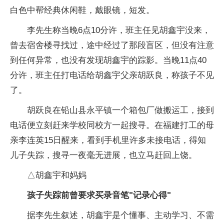
白色中帮经典休闲鞋，戴眼镜，短发。
李先生称当晚6点10分许，班主任见胡鑫宇没来，
曾去宿舍楼寻找过，途中经过了那段盲区，但没有注意
到任何异常，也没有发现胡鑫宇的踪影。当晚11点40
分许，班主任打电话给胡鑫宇父亲胡跃良，称孩子不见
了。
胡跃良在铅山县永平镇一个箱包厂做搬运工，接到
电话便立刻赶来学校同校方一起搜寻。在福建打工的母
亲李连英15日醒来，看到手机里许多未接电话，得知
儿子失踪，搜寻一夜毫无进展，也立马赶回上饶。
△胡鑫宇和妈妈
孩子失踪前曾要求买录音笔"记录心得"
据李先生叙述，胡鑫宇是个懂事、主动学习、不需