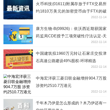
火币科技(01611)附属存放于FTX交易所
约1810万美元的加密货币由于FTX的破
2022-11-14
产可能无法提取-世界看点
康方生物-B(09926)：依沃西近期获国家
药监局CDE授予三项突破性疗法认定-天
2022-11-14
天热点评
中国建筑拟1960万元转让石家庄交投津
石高速公路建设49%股权-环球精选
2022-11-14
中海宏洋获三菱日联金融增持904.7万股
涉资约2510.7万港元
2022-11-14
千年木乃伊是怎么形成的？木乃伊还有一