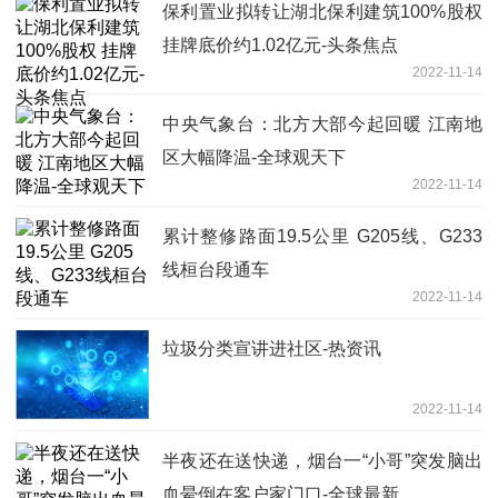
保利置业拟转让湖北保利建筑100%股权
挂牌底价约1.02亿元-头条焦点
2022-11-14
中央气象台：北方大部今起回暖 江南地
区大幅降温-全球观天下
2022-11-14
累计整修路面19.5公里 G205线、G233
线桓台段通车
2022-11-14
垃圾分类宣讲进社区-热资讯
2022-11-14
半夜还在送快递，烟台一“小哥”突发脑出
血晕倒在客户家门口-全球最新