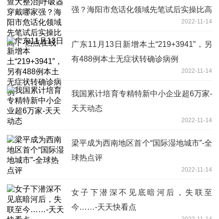
强？海阳市危话化领域先笔试后实操比高
2022-11-14
下-热点在线
广东11月13日新增本土“219+3941”，另
有488例本土无症状转确诊病例
2022-11-14
我国累计培育专精特新中小企业超6万家-
天天动态
2022-11-14
梁平成为西南地区首个“国际湿地城市”-全
球热点评
2022-11-14
女子下潜深不见底暗河后，失联至
今……-天天快看点