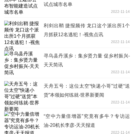
试点城市名单
2022-11-14
利剑出鞘 捷报频传 龙口这个派出所1个
月抓获12名逃犯！-视焦点讯
2022-11-14
寻乌县丹溪乡：集乡贤力量 促乡村振兴-
天天简讯
2022-11-14
天舟五号：这位太空“快递小哥”过硬“送
货”本领如何练就-世界新要闻
2022-11-14
“空中力量倍增器”究竟有多牛？专访运
油-20机长李彦-天天报道
2022-11-14