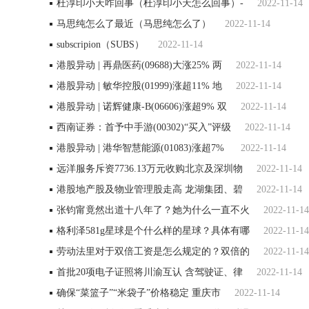
杜淳印小天咋回事（杜淳印小天怎么回事）-
2022-11-14
马思纯怎么了最近（马思纯怎么了）
2022-11-14
subscripion（SUBS）
2022-11-14
港股异动 | 再鼎医药(09688)大涨25% 两
2022-11-14
港股异动 | 敏华控股(01999)涨超11% 地
2022-11-14
港股异动 | 诺辉健康-B(06606)涨超9% 双
2022-11-14
西南证券：首予中手游(00302)“买入”评级
2022-11-14
港股异动 | 港华智慧能源(01083)涨超7%
2022-11-14
远洋服务斥资7736.13万元收购北京及深圳物
2022-11-14
港股地产股及物业管理股走高 龙湖集团、碧
2022-11-14
张钧甯竟然出道十八年了？她为什么一直不火
2022-11-14
格利泽581g星球是个什么样的星球？具体有哪
2022-11-14
劳动法里对于双倍工资是怎么规定的？双倍的
2022-11-14
首批20项电子证照将川渝互认 含驾驶证、律
2022-11-14
确保“菜篮子”“米袋子”价格稳定 重庆市
2022-11-14