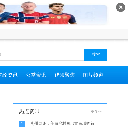
✕
搜索
财经资讯
公益资讯
视频聚焦
图片频道
热点资讯
更多>>
贵州纳雍：美丽乡村闯出富民增收新路子-天天最资讯
1