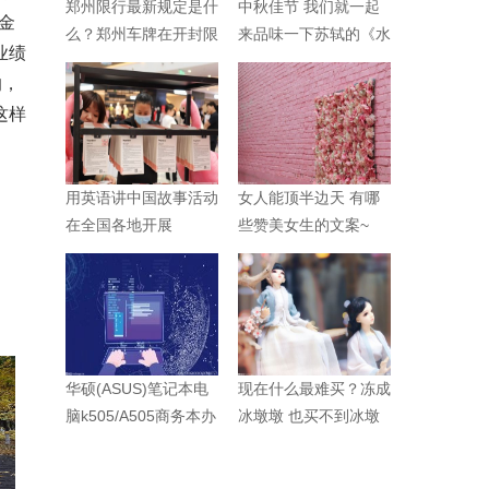
郑州限行最新规定是什
中秋佳节 我们就一起
金
么？郑州车牌在开封限
来品味一下苏轼的《水
业绩
行吗？
调歌头》
的，
这样
用英语讲中国故事活动
女人能顶半边天 有哪
在全国各地开展
些赞美女生的文案~
华硕(ASUS)笔记本电
现在什么最难买？冻成
脑k505/A505商务本办
冰墩墩 也买不到冰墩
公手提超薄本
墩