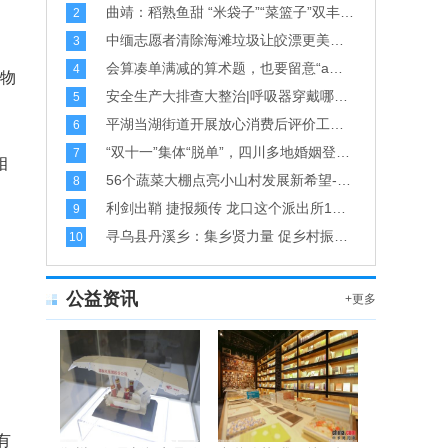
曲靖：稻熟鱼甜 “米袋子”“菜篮子”双丰收-全球即时看
2
中缅志愿者清除海滩垃圾让皎漂更美丽-前沿资讯
3
会算凑单满减的算术题，也要留意“a，o，e”的朗读声 | 睡前聊一会儿-环球微资讯
4
万物
安全生产大排查大整治|呼吸器穿戴哪家强？海阳市危话化领域先笔试后实操比高下-热点在线
5
平湖当湖街道开展放心消费后评价工作 为美丽城镇生活护航-天天快播报
6
“​双十一”集体“脱单”，四川多地婚姻登记甜度“爆表”-天天报资讯
7
相
56个蔬菜大棚点亮小山村发展新希望-环球视点
8
利剑出鞘 捷报频传 龙口这个派出所1个月抓获12名逃犯！-视焦点讯
9
寻乌县丹溪乡：集乡贤力量 促乡村振兴-天天简讯
10
公益资讯
+更多
有