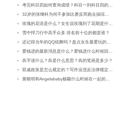
考完科目四如何查询成绩？科目一到科目四的全部成绩在那查？
32岁的张继科为何不参加比赛反而跑去搞综艺了？
玫瑰的花语是什么？女生说玫瑰到了花期是什么意思？
雪中悍刀行中高手众多 排名前十位的都是谁？
还记得当年的QQ炫舞吗？盘点女生最爱玩的几款游戏~
爱钱进的最新消息是什么？爱钱进什么时候回款？
犇字读什么？犇是什么意思？犇的笔画是多少？
双减政策是怎么规定的？写作业违反法律规定吗？
黄晓明和Angelababy杨颖什么时候在一起的？她们为什么离婚？